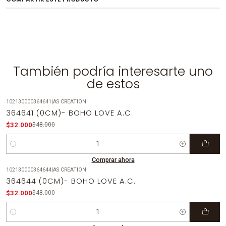
También podría interesarte uno
de estos
102130000364641
|
AS CREATION
-33%
OFF
364641 (0CM)- BOHO LOVE A.C.
$32.000
$48.000
Cantidad
Comprar ahora
102130000364644
|
AS CREATION
-33%
OFF
364644 (0CM)- BOHO LOVE A.C.
$32.000
$48.000
Cantidad