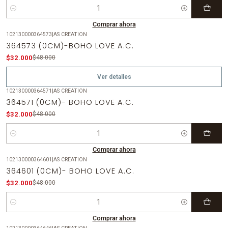
Cantidad
Comprar ahora
102130000364573
|
AS CREATION
-33%
OFF
364573 (0CM)-BOHO LOVE A.C.
Agotado
$32.000
$48.000
Ver detalles
102130000364571
|
AS CREATION
-33%
OFF
364571 (0CM)- BOHO LOVE A.C.
$32.000
$48.000
Cantidad
Comprar ahora
102130000364601
|
AS CREATION
-33%
OFF
364601 (0CM)- BOHO LOVE A.C.
$32.000
$48.000
Cantidad
Comprar ahora