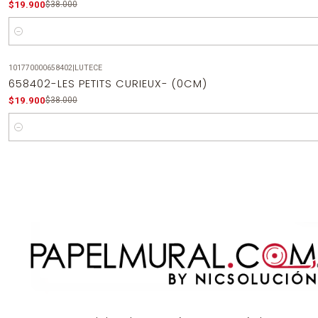
$19.900
$38.000
Cantidad
101770000658402
|
LUTECE
-48%
OFF
658402-LES PETITS CURIEUX- (0CM)
$19.900
$38.000
Cantidad