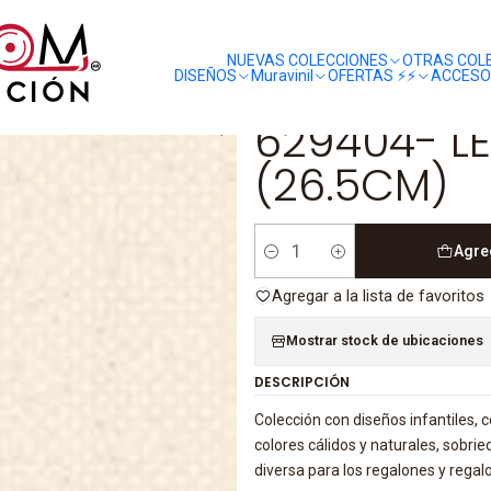
liquidaciones
saldos
EUX
629404- LES PETITS CURIEUX - (26.5CM)
NUEVAS COLECCIONES
OTRAS COL
DISEÑOS
Muravinil
OFERTAS ⚡️⚡️
ACCESO
|
629404- LE
(26.5CM)
Agre
Cantidad
Agregar a la lista de favoritos
Mostrar stock de ubicaciones
DESCRIPCIÓN
Colección con diseños infantiles, c
colores cálidos y naturales, sobr
diversa para los regalones y regal