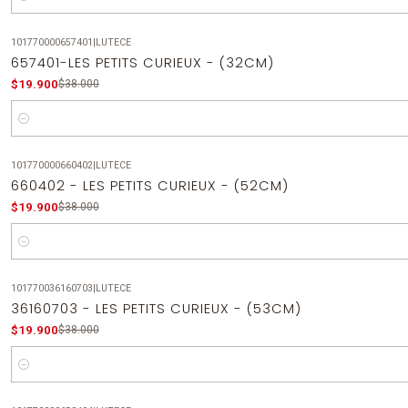
Cantidad
101770000657401
|
LUTECE
-48%
OFF
657401-LES PETITS CURIEUX - (32CM)
$19.900
$38.000
Cantidad
101770000660402
|
LUTECE
-48%
OFF
660402 - LES PETITS CURIEUX - (52CM)
$19.900
$38.000
Cantidad
101770036160703
|
LUTECE
-48%
OFF
36160703 - LES PETITS CURIEUX - (53CM)
$19.900
$38.000
Cantidad