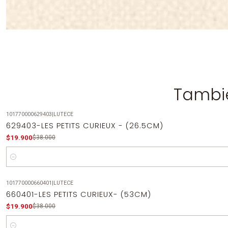
Tambié
101770000629403
|
LUTECE
-48%
OFF
629403-LES PETITS CURIEUX - (26.5CM)
$19.900
$38.000
Cantidad
101770000660401
|
LUTECE
-48%
OFF
660401-LES PETITS CURIEUX- (53CM)
$19.900
$38.000