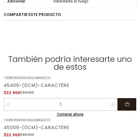
Adicional:
Retardante al fuego
COMPARTIR ESTE PRODUCTO
También podría interesarte uno
de estos
100890000045406
|
GRANDECO
-25%
OFF
45406-(0CM)-CARACTÉRE
$32.900
$44.000
Cantidad
Comprar ahora
100890000045006
|
GRANDECO
-25%
OFF
45006-(0CM)-CARACTÉRE
$32.900
$44.000