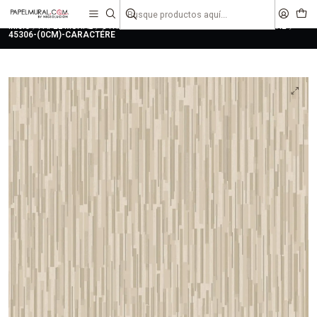
liquidaciones
saldos
Inicio
PAPEL MURAL
OTRAS COLECCIONES
JUVENIL
CARACTÉRE
45306-(0CM)-CARACTÉRE