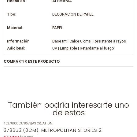
Hecho en :
ALEMANIA
Tipo:
DECORACION DE PAPEL
Material:
PAPEL
Información
Base tnt | Calce 0 cms | Resistente a rayos
Adicional:
UV | Limpiable | Retardante al fuego
COMPARTIR ESTE PRODUCTO
También podría interesarte uno
de estos
102780000378653
|
AS CREATION
-14%
OFF
378653 (0CM)-METROPOLITAN STORIES 2