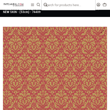
liquidaciones
saldos
Home
PAPEL MURAL
OTRAS COLECCIONES
URBANO
NEW SKIN
NEW SKIN - (53cm) - 74409