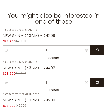
You might also be interested in
one of these
100750000074209
|
GRAN DECO
-47%
OFF
NEW SKIN - (53CM) - 74209
$23.900
$45.000
Quantity
Buy now
100750000074402
|
GRAN DECO
-47%
OFF
NEW SKIN - (53CM) - 74402
$23.900
$45.000
Quantity
Buy now
100750000074208
|
GRAN DECO
-47%
OFF
NEW SKIN - (53CM) - 74208
$23.900
$45.000